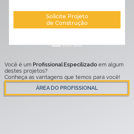
ojeto
Solicite Projeto
ução
de Reforma
Você é um
Profissional Especilizado
em algum
destes projetos?
Conheça as vantagens que temos para você!
ÁREA DO PROFISSIONAL