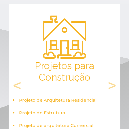
 para
Projetos para Re
ução
esidencial
Arquitetura de Interiores
Laudo para Reforma
Comercial
Arquitetura de Interiores Comer